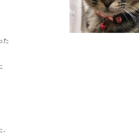
った
た
た。