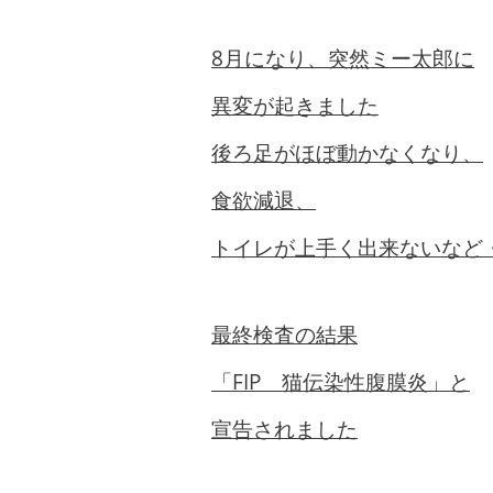
8月になり、突然ミー太郎に
異変が起きました
後ろ足がほぼ動かなくなり、
食欲減退、
トイレが上手く出来ないなど
最終検査の結果
「FIP 猫伝染性腹膜炎」と
宣告されました