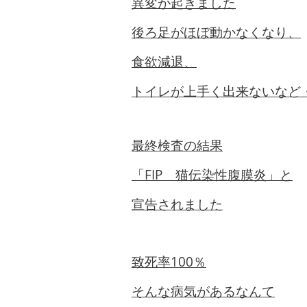
異変が起きました
後ろ足がほぼ動かなくなり、
食欲減退、
トイレが上手く出来ないなど
最終検査の結果
「FIP 猫伝染性腹膜炎」と
宣告されました
致死率100％
そんな病気があるなんて