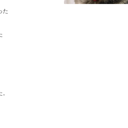
った
た
た。