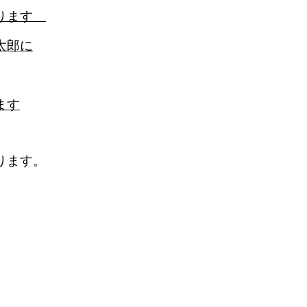
やります
太郎に
ます
ります。