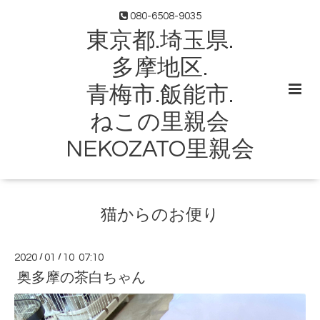
080-6508-9035
東京都.埼玉県.
多摩地区.
青梅市.飯能市.
ねこの里親会
NEKOZATO里親会
猫からのお便り
2020
/
01
/
10 07:10
奥多摩の茶白ちゃん