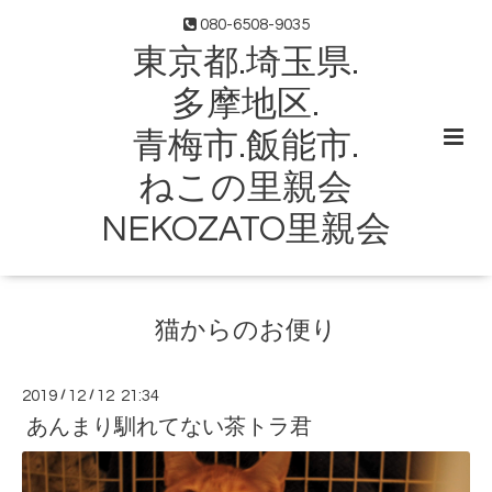
080-6508-9035
東京都.埼玉県.
多摩地区.
青梅市.飯能市.
ねこの里親会
NEKOZATO里親会
猫からのお便り
2019
/
12
/
12 21:34
あんまり馴れてない茶トラ君