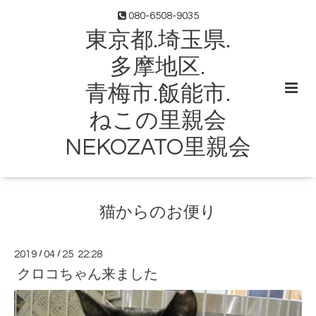
080-6508-9035
東京都.埼玉県.
多摩地区.
青梅市.飯能市.
ねこの里親会
NEKOZATO里親会
猫からのお便り
2019
/
04
/
25 22:28
クロコちゃん来ました