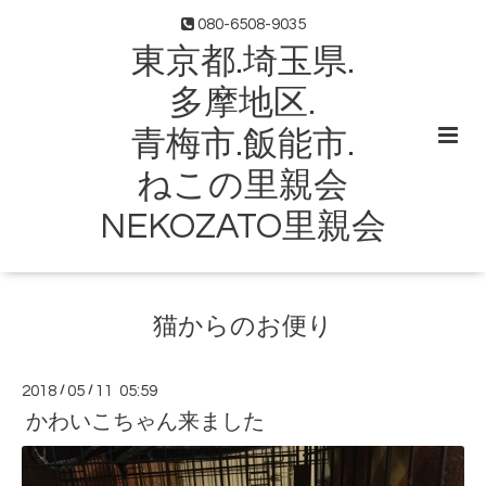
080-6508-9035
東京都.埼玉県.
多摩地区.
青梅市.飯能市.
ねこの里親会
NEKOZATO里親会
猫からのお便り
2018
/
05
/
11 05:59
かわいこちゃん来ました