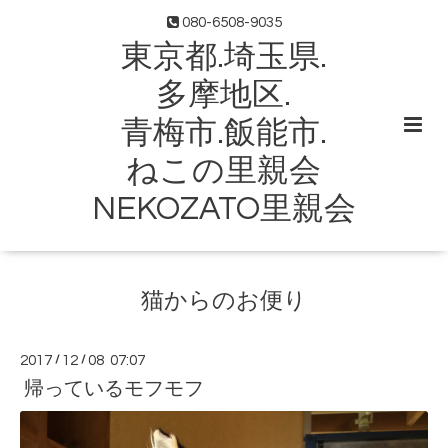
080-6508-9035
東京都.埼玉県.
多摩地区.
青梅市.飯能市.
ねこの里親会
NEKOZATO里親会
猫からのお便り
2017
/
12
/
08 07:07
帰っているモフモフ