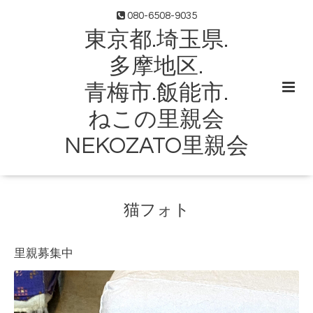
080-6508-9035
東京都.埼玉県.
多摩地区.
青梅市.飯能市.
ねこの里親会
NEKOZATO里親会
猫フォト
里親募集中